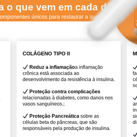
a o que vem em
cada dose
de
componentes únicos para restaurar a sua qualidade de v
COLÁGENO TIPO II
M
Reduz a inflamação
a inflamação
crônica está associada ao
fa
desenvolvimento da resistência à insulina.
c
n
Proteção contra complicações
á
relacionadas à diabetes, como danos nos
vasos sanguíneos.
;
a
in
Proteção Pancreática
sobre as
s
células beta do pâncreas, que são
di
responsáveis pela produção de insulina.