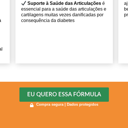
.
Suporte à Saúde das Articulações
é
a
essencial para a saúde das articulações e
b
cartilagens muitas vezes danificadas por
p
à
consequência da diabetes
al
EU QUERO ESSA FÓRMULA
Compra segura | Dados protegidos