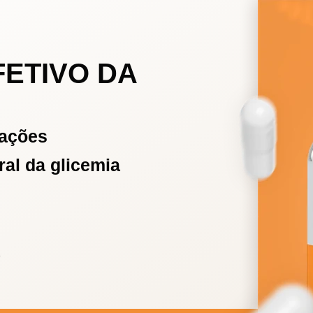
FETIVO DA
mações
al da glicemia