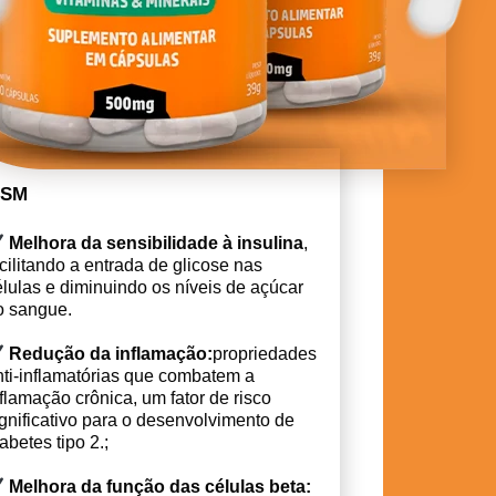
 Cureit+
ida
SM
Melhora da sensibilidade à insulina
,
cilitando a entrada de glicose nas
élulas e diminuindo os níveis de açúcar
o sangue.
Redução da inflamação:
propriedades
nti-inflamatórias que combatem a
flamação crônica, um fator de risco
ignificativo para o desenvolvimento de
abetes tipo 2.
;
Melhora da função das células beta: